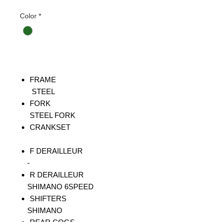
常
ー
Color
*
価
ル
格
価
格
FRAME
STEEL
FORK
STEEL FORK
CRANKSET
F DERAILLEUR
-
R DERAILLEUR
SHIMANO 6SPEED
SHIFTERS
SHIMANO