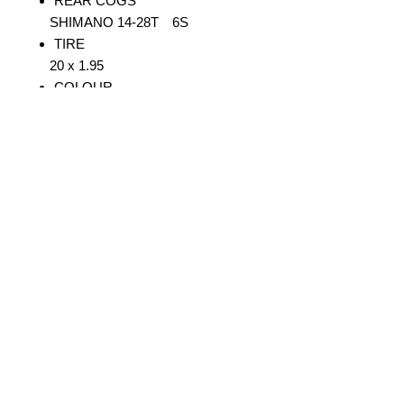
REAR COGS
SHIMANO 14-28T 6S
TIRE
20 x 1.95
COLOUR
KHA
サイズについて
自転車のサイズ等についてはメーカー
在庫について
公表値ですのでサイズのお間違えにご
注意ください
できる限り在庫のズレがないようにし
価格について
ておりますが、店舗にて売れてしまっ
ている場合もございます。
価格表記はすべて税込み表記です。
在庫の確認などはお気軽にContactよ
写真について
(2021年2月より
りメール又は店舗までご連絡下さいま
SALE表記してます価格は現金での販
せ。
写真は完成図です。
売価格です。
パーツの一部など予告なく変更される
ASK表記の商品は店舗にご来店頂けま
© 2017 by Shimizu Bicycle Site