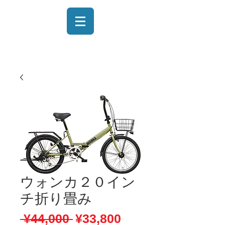
ウォンカ２０イン
チ折り畳み
通
セ
 ¥44,000 
¥33,800