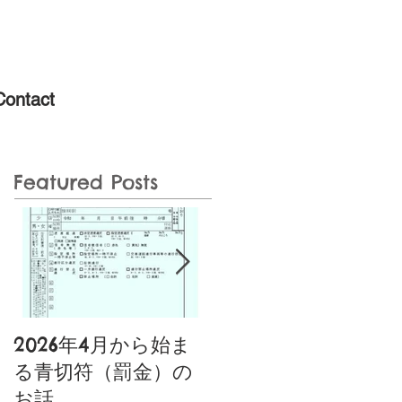
Contact
Featured Posts
2026年4月から始ま
噂の特定小型原動機
る青切符（罰金）の
付自転車あり〼〚特
お話
典付き〛