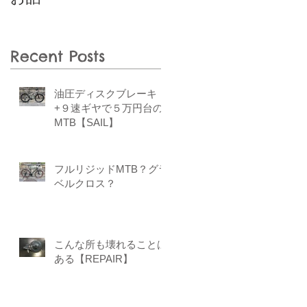
Recent Posts
油圧ディスクブレーキ
+９速ギヤで５万円台の
MTB【SAIL】
フルリジッドMTB？グラ
ベルクロス？
こんな所も壊れることは
ある【REPAIR】