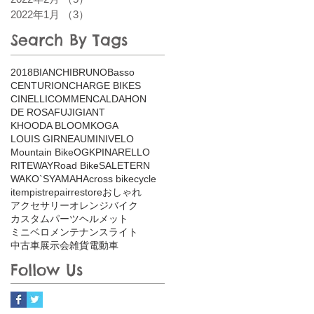
2022年1月
（3）
3件の記事
Search By Tags
2018
BIANCHI
BRUNO
Basso
CENTURION
CHARGE BIKES
CINELLI
COMMENCAL
DAHON
DE ROSA
FUJI
GIANT
KHOODA BLOOM
KOGA
LOUIS GIRNEAU
MINIVELO
Mountain Bike
OGK
PINARELLO
RITEWAY
Road Bike
SALE
TERN
WAKO`S
YAMAHA
cross bike
cycle
item
pist
repair
restore
おしゃれ
アクセサリー
オレンジバイク
カスタム
パーツ
ヘルメット
ミニベロ
メンテナンス
ライト
中古車
展示会
雑貨
電動車
Follow Us