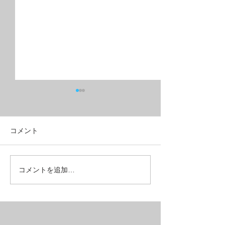
コメント
ブレーキの違和感はここ
動かなくなる前
コメントを追加…
をチェック【repair】
ましょう【repa