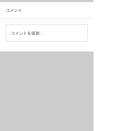
コメント
噂の特定小型原動機付自
アンダー10のロ
コメントを追加…
転車あり〼〚特典付き〛
クが超コスパ良
【BIKE】