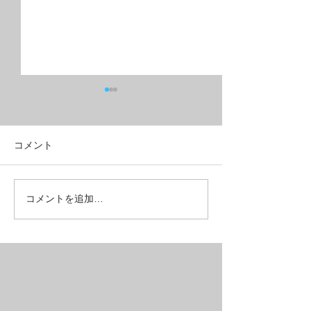
コメント
こんな所も壊れることは
爆発前に交換し
コメントを追加…
ある【REPAIR】
【REPAIR】