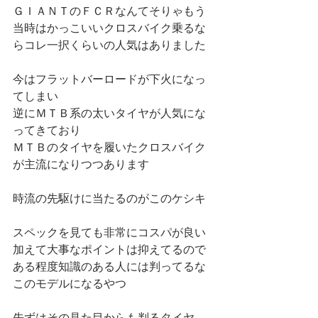
ＧＩＡＮＴのＦＣＲなんてそりゃもう
当時はかっこいいクロスバイク乗るな
らコレ一択くらいの人気はありました
今はフラットバーロードが下火になっ
てしまい
逆にＭＴＢ系の太いタイヤが人気にな
ってきており
ＭＴＢのタイヤを履いたクロスバイク
が主流になりつつあります
時流の先駆けに当たるのがこのケシキ
スペックを見ても非常にコスパが良い
加えて大事なポイントは抑えてるので
ある程度知識のある人には判ってるな
このモデルになるやつ
先ずはその見た目からも判るタイヤ