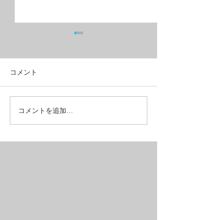
コメント
アンダー10のロードバイ
VERYのコラボ
コメントを追加…
クが超コスパ良しだった
自転車「HYDEE
【BIKE】
定カラーが入荷
た！