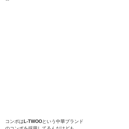
コンポは
L-TWOO
という中華ブランド
のコンポを採用してるんだけども