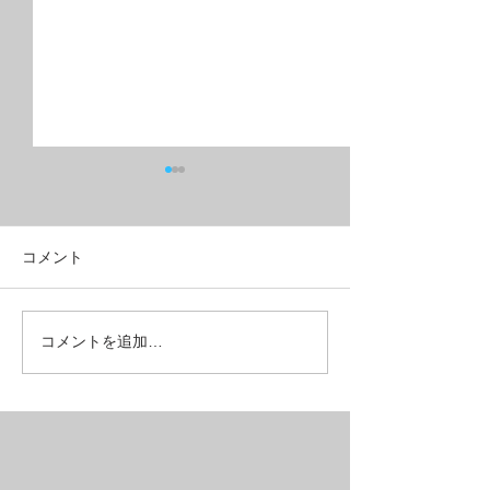
コメント
フルリジッドMTB？グラ
こんな所も壊れ
コメントを追加…
ベルクロス？
ある【REPAIR】