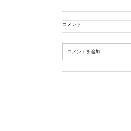
コメント
コメントを追加…
油圧ディスクブレーキ+９
で５万円台のMTB【SAIL