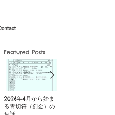
Contact
Featured Posts
2026年4月から始ま
噂の特定小型原動機
る青切符（罰金）の
付自転車あり〼〚特
お話
典付き〛