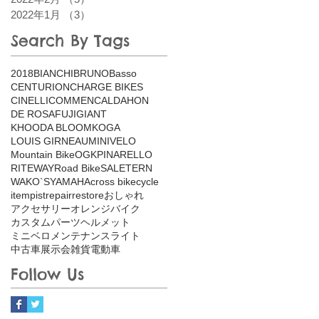
2022年1月
（3）
3件の記事
Search By Tags
2018
BIANCHI
BRUNO
Basso
CENTURION
CHARGE BIKES
CINELLI
COMMENCAL
DAHON
DE ROSA
FUJI
GIANT
KHOODA BLOOM
KOGA
LOUIS GIRNEAU
MINIVELO
Mountain Bike
OGK
PINARELLO
RITEWAY
Road Bike
SALE
TERN
WAKO`S
YAMAHA
cross bike
cycle
item
pist
repair
restore
おしゃれ
アクセサリー
オレンジバイク
カスタム
パーツ
ヘルメット
ミニベロ
メンテナンス
ライト
中古車
展示会
雑貨
電動車
Follow Us