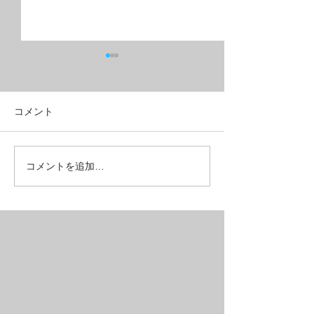
コメント
クラシカルフォルムのデ
SALEモデルの
コメントを追加…
ィスクブレーキがお得に
プが残り1個【PA
【SALE】