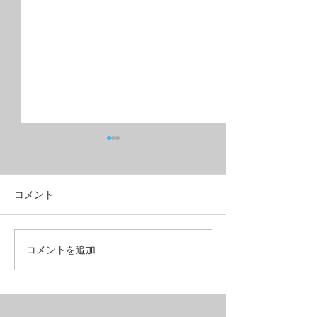
コメント
油圧ディスクブレーキ+９
フルリジッドMT
コメントを追加…
速ギヤで５万円台の
ベルクロス？
MTB【SAIL】