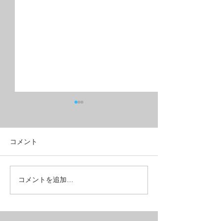
コメント
油圧ディスクブレーキ+９
フルリジッドMT
コメントを追加…
速ギヤで５万円台の
ベルクロス？
MTB【SAIL】