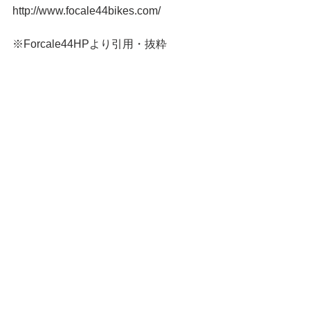
http://www.focale44bikes.com/ 
※Forcale44HPより引用・抜粋 