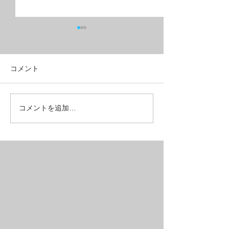
コメント
フルリジッドMTB？グラ
こんな所も壊れ
コメントを追加…
ベルクロス？
ある【REPAIR】