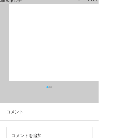
コメント
フルリジッドMTB？グラ
こんな所も壊れ
コメントを追加…