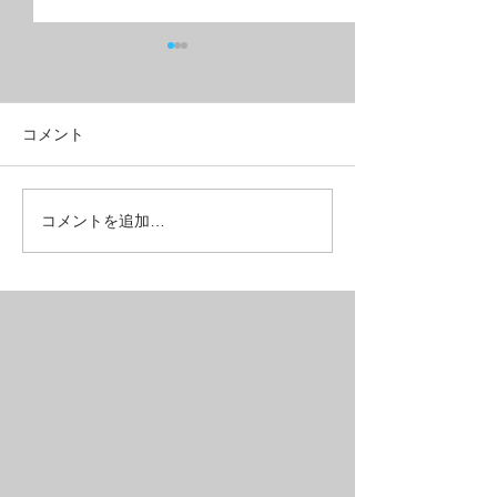
コメント
油圧ディスクブレーキ+９
フルリジッドMT
コメントを追加…
速ギヤで５万円台の
ベルクロス？
MTB【SAIL】