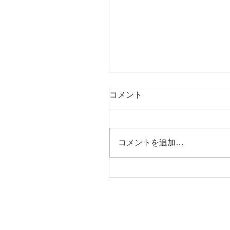
コメント
コメントを追加…
油圧ディスクブレーキ+９
で５万円台のMTB【SAIL