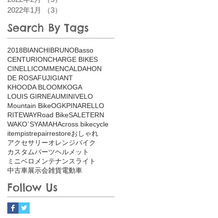
2022年1月
（3）
3件の記事
Search By Tags
2018
BIANCHI
BRUNO
Basso
CENTURION
CHARGE BIKES
CINELLI
COMMENCAL
DAHON
DE ROSA
FUJI
GIANT
KHOODA BLOOM
KOGA
LOUIS GIRNEAU
MINIVELO
Mountain Bike
OGK
PINARELLO
RITEWAY
Road Bike
SALE
TERN
WAKO`S
YAMAHA
cross bike
cycle
item
pist
repair
restore
おしゃれ
アクセサリー
オレンジバイク
カスタム
パーツ
ヘルメット
ミニベロ
メンテナンス
ライト
中古車
展示会
雑貨
電動車
Follow Us