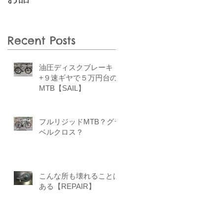
Recent Posts
油圧ディスクブレーキ
+９速ギヤで５万円台の
MTB【SAIL】
フルリジッドMTB？グラ
ベルクロス？
こんな所も壊れることは
ある【REPAIR】