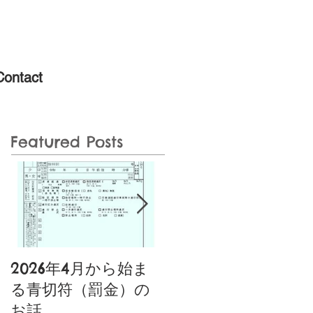
Contact
Featured Posts
2026年4月から始ま
噂の特定小型原動機
る青切符（罰金）の
付自転車あり〼〚特
お話
典付き〛