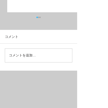
コメント
油圧ディスクブレーキ+９
フルリジッドMT
コメントを追加…
速ギヤで５万円台の
ベルクロス？
MTB【SAIL】