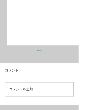
コメント
フルリジッドMTB？グラ
こんな所も壊れ
コメントを追加…
ベルクロス？
ある【REPAIR】