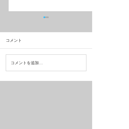
コメント
フルリジッドMTB？グラ
こんな所も壊れ
コメントを追加…
ベルクロス？
ある【REPAIR】