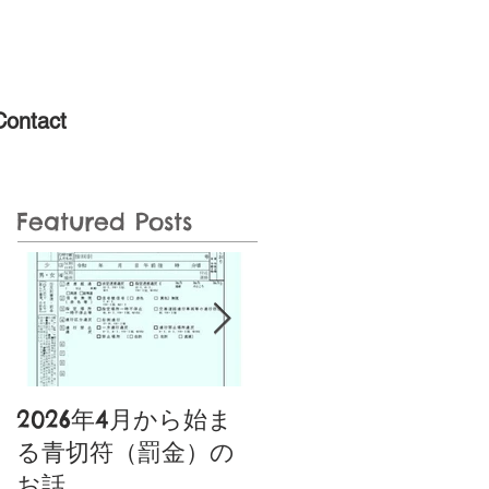
Contact
Featured Posts
2026年4月から始ま
噂の特定小型原動機
る青切符（罰金）の
付自転車あり〼〚特
お話
典付き〛