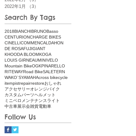
2022年1月
（3）
3件の記事
Search By Tags
2018
BIANCHI
BRUNO
Basso
CENTURION
CHARGE BIKES
CINELLI
COMMENCAL
DAHON
DE ROSA
FUJI
GIANT
KHOODA BLOOM
KOGA
LOUIS GIRNEAU
MINIVELO
Mountain Bike
OGK
PINARELLO
RITEWAY
Road Bike
SALE
TERN
WAKO`S
YAMAHA
cross bike
cycle
item
pist
repair
restore
おしゃれ
アクセサリー
オレンジバイク
カスタム
パーツ
ヘルメット
ミニベロ
メンテナンス
ライト
中古車
展示会
雑貨
電動車
Follow Us