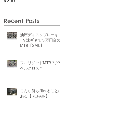
Recent Posts
油圧ディスクブレーキ
+９速ギヤで５万円台の
MTB【SAIL】
フルリジッドMTB？グラ
ベルクロス？
こんな所も壊れることは
ある【REPAIR】