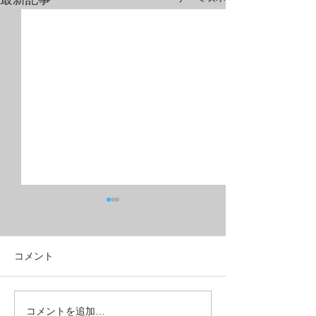
コメント
油圧ディスクブレーキ+９
フルリジッドMT
コメントを追加…