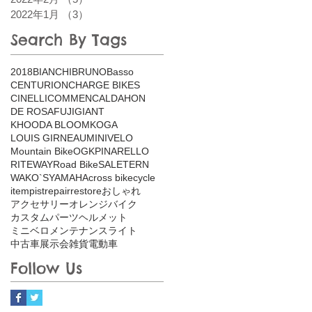
2022年1月
（3）
3件の記事
Search By Tags
2018
BIANCHI
BRUNO
Basso
CENTURION
CHARGE BIKES
CINELLI
COMMENCAL
DAHON
DE ROSA
FUJI
GIANT
KHOODA BLOOM
KOGA
LOUIS GIRNEAU
MINIVELO
Mountain Bike
OGK
PINARELLO
RITEWAY
Road Bike
SALE
TERN
WAKO`S
YAMAHA
cross bike
cycle
item
pist
repair
restore
おしゃれ
アクセサリー
オレンジバイク
カスタム
パーツ
ヘルメット
ミニベロ
メンテナンス
ライト
中古車
展示会
雑貨
電動車
Follow Us