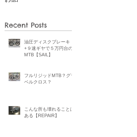
Recent Posts
油圧ディスクブレーキ
+９速ギヤで５万円台の
MTB【SAIL】
フルリジッドMTB？グラ
ベルクロス？
こんな所も壊れることは
ある【REPAIR】