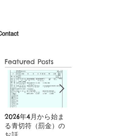
Contact
Featured Posts
2026年4月から始ま
噂の特定小型原動機
る青切符（罰金）の
付自転車あり〼〚特
お話
典付き〛