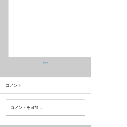
コメント
フルリジッドMTB？グラ
こんな所も壊れ
コメントを追加…
ベルクロス？
ある【REPAIR】