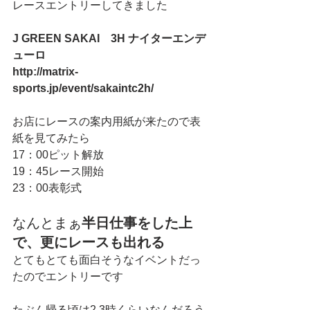
レースエントリーしてきました
J GREEN SAKAI　3H ナイターエンデ
ューロ
http://matrix-
sports.jp/event/sakaintc2h/
お店にレースの案内用紙が来たので表
紙を見てみたら
17：00ピット解放
19：45レース開始
23：00表彰式
なんとまぁ
半日仕事をした上
で、更にレースも出れる
とてもとても面白そうなイベントだっ
たのでエントリーです
たぶん帰る頃は2.3時くらいなんだろう