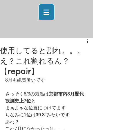
使用してると割れ。。。
え？これ割れるん？
【repair】
8月も絶賛暑いです
さっそく8/3の気温は
京都市内8月歴代
観測史上7位
と
まぁまぁな位置につけてます
ちなみに1位は
39.8°
みたいです
あれ？
これ7月になかったっけ。。。