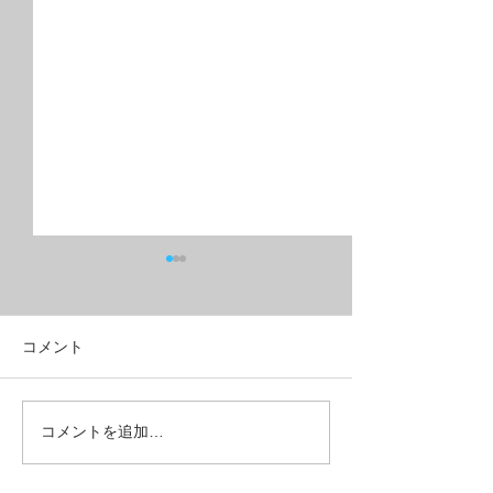
コメント
フルリジッドMTB？グラ
こんな所も壊れ
コメントを追加…
ベルクロス？
ある【REPAIR】