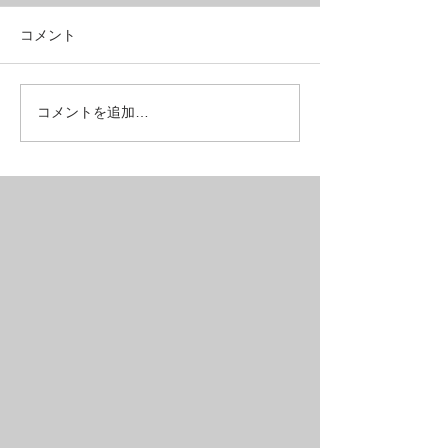
コメント
街乗りMTBにおすすめの1
油圧ディスクブ
コメントを追加…
台【SALE】
速ギヤで５万円
MTB【SAIL】