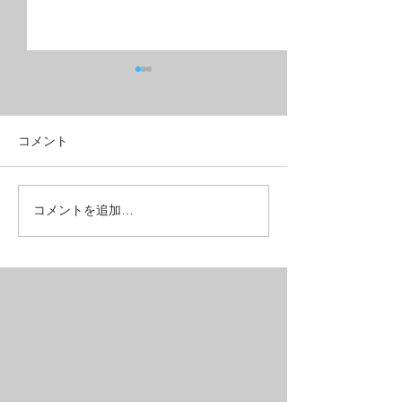
コメント
フルリジッドMTB？グラ
こんな所も壊れ
コメントを追加…
ベルクロス？
ある【REPAIR】