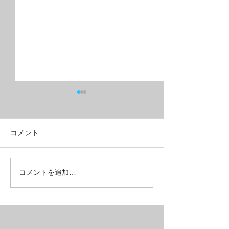
コメント
油圧ディスクブレーキ+９
フルリジッドMT
コメントを追加…
速ギヤで５万円台の
ベルクロス？
MTB【SAIL】