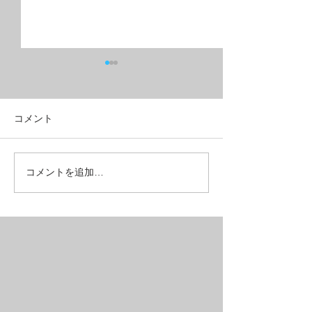
コメント
フルリジッドMTB？グラ
こんな所も壊れ
コメントを追加…
ベルクロス？
ある【REPAIR】