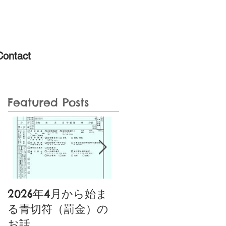
Contact
Featured Posts
2026年4月から始ま
噂の特定小型原動機
る青切符（罰金）の
付自転車あり〼〚特
お話
典付き〛