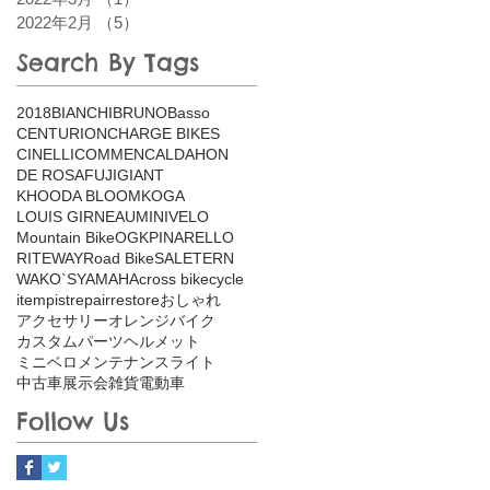
2022年2月
（5）
5件の記事
Search By Tags
2018
BIANCHI
BRUNO
Basso
CENTURION
CHARGE BIKES
CINELLI
COMMENCAL
DAHON
DE ROSA
FUJI
GIANT
KHOODA BLOOM
KOGA
LOUIS GIRNEAU
MINIVELO
Mountain Bike
OGK
PINARELLO
RITEWAY
Road Bike
SALE
TERN
WAKO`S
YAMAHA
cross bike
cycle
item
pist
repair
restore
おしゃれ
アクセサリー
オレンジバイク
カスタム
パーツ
ヘルメット
ミニベロ
メンテナンス
ライト
中古車
展示会
雑貨
電動車
Follow Us