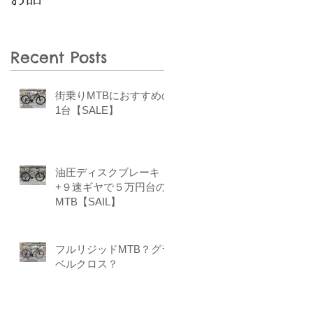
Recent Posts
街乗りMTBにおすすめの
1台【SALE】
油圧ディスクブレーキ
+９速ギヤで５万円台の
MTB【SAIL】
フルリジッドMTB？グラ
ベルクロス？