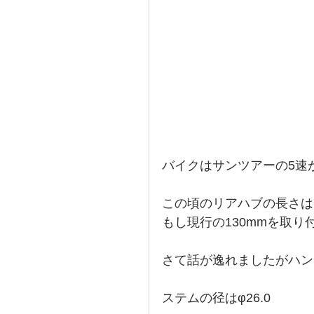
バイクはサンツアーの5速
この頃のリアハブの長さは
もし現行の130mmを取
さて話が逸れましたがハン
ステムの径はφ26.0