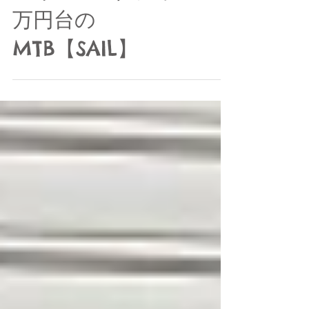
ーキ+９速ギヤで５
万円台の
MTB【SAIL】