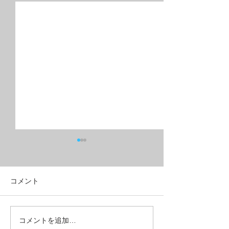
コメント
フルリジッドMTB？グラ
こんな所も壊れ
コメントを追加…