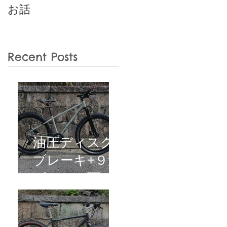
お話
典付き〛
Recent Posts
油圧ディスク
ブレーキ+９速
ギヤで５万円
台の
MTB【SAIL】