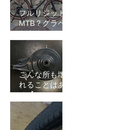
フルリジッド
MTB？グラベ
ルクロス？
こんな所も壊
れることはあ
る【REPAIR】