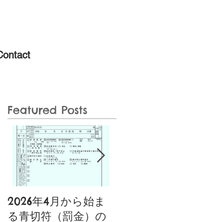
Contact
Featured Posts
2026年4月から始ま
噂の特定小型原動機
る青切符（罰金）の
付自転車あり〼〚特