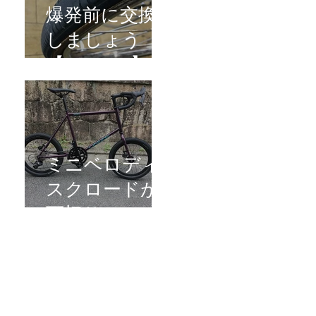
爆発前に交換
しましょう
【REPAIR】
ミニベロディ
スクロードが7
万切り
【SAIL】