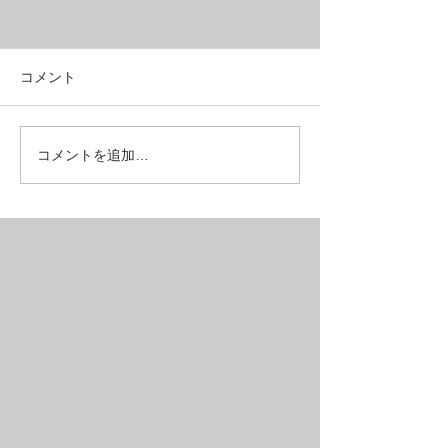
コメント
油圧ディスクブレーキ+９
フルリジッドMT
コメントを追加…
速ギヤで５万円台の
ベルクロス？
MTB【SAIL】