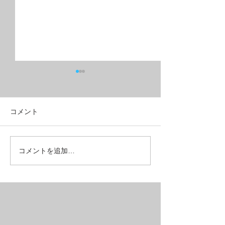
コメント
フルリジッドMTB？グラ
こんな所も壊れ
コメントを追加…
ベルクロス？
ある【REPAIR】