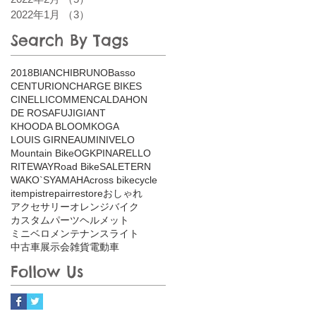
2022年1月
（3）
3件の記事
Search By Tags
2018
BIANCHI
BRUNO
Basso
CENTURION
CHARGE BIKES
CINELLI
COMMENCAL
DAHON
DE ROSA
FUJI
GIANT
KHOODA BLOOM
KOGA
LOUIS GIRNEAU
MINIVELO
Mountain Bike
OGK
PINARELLO
RITEWAY
Road Bike
SALE
TERN
WAKO`S
YAMAHA
cross bike
cycle
item
pist
repair
restore
おしゃれ
アクセサリー
オレンジバイク
カスタム
パーツ
ヘルメット
ミニベロ
メンテナンス
ライト
中古車
展示会
雑貨
電動車
Follow Us