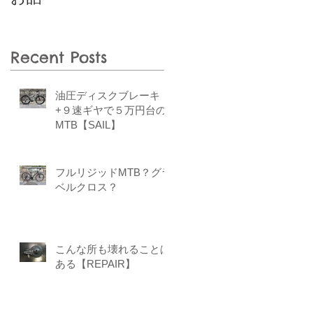
Recent Posts
油圧ディスクブレーキ
+９速ギヤで５万円台の
MTB【SAIL】
フルリジッドMTB？グラ
ベルクロス？
こんな所も壊れることは
ある【REPAIR】