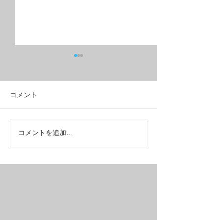
コメント
フルリジッドMTB？グラ
こんな所も壊れ
コメントを追加…
ベルクロス？
ある【REPAIR】